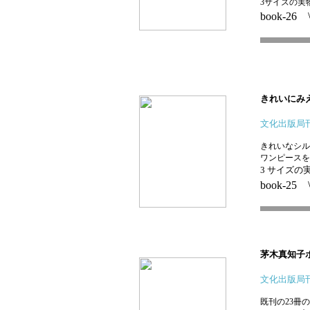
3
サイズの実
book-26 
きれいにみ
文化出版局
きれいなシル
ワンピースを
3 サイズの
book-25 
茅木真知子
文化出版局
既刊の
23
冊の